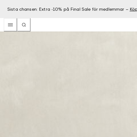
Sista chansen: Extra -10% på Final Sale för medlemmar –
Köp