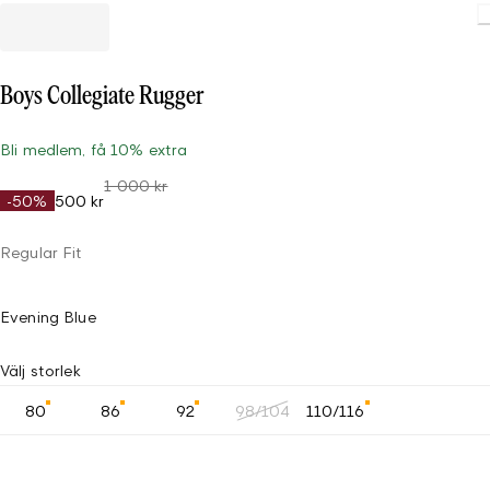
Boys Collegiate Rugger
Bli medlem, få 10% extra
1 000 kr
-50%
500 kr
Regular Fit
Evening Blue
Välj storlek
80
86
92
98/104
110/116