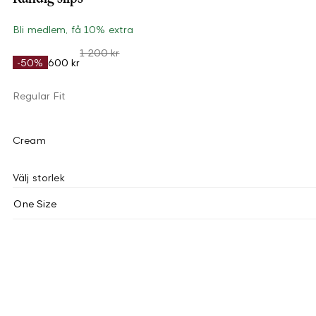
Bli medlem, få 10% extra
1 200 kr
-50%
600 kr
Regular Fit
Cream
Välj storlek
One Size