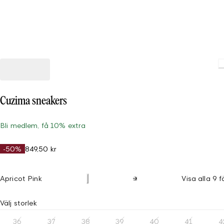
Cuzima sneakers
Bli medlem, få 10% extra
-50%
849,50 kr
Apricot Pink
Visa alla 9 f
Välj storlek
36
37
38
39
40
41
4