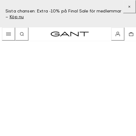
Sista chansen: Extra -10% på Final Sale för medlemmar
–
Köp nu