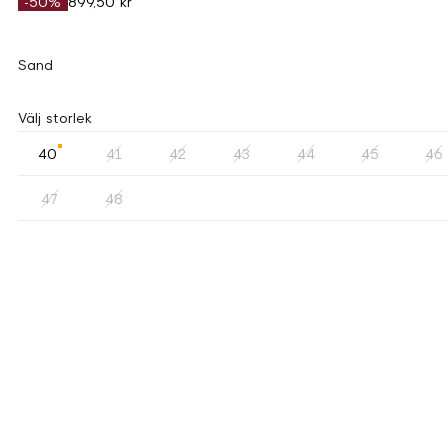
-50%
899,50 kr
Sand
Välj storlek
40
41
42
43
44
45
46
47
48