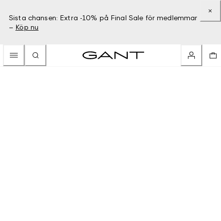
Sista chansen: Extra -10% på Final Sale för medlemmar
–
Köp nu