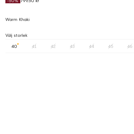
-50%
799,50 kr
Warm Khaki
Välj storlek
40
41
42
43
44
45
46