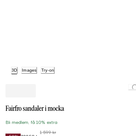
3D
Images
Try-on
Loading...
Fairfro sandaler i mocka
Bli medlem, få 10% extra
1 599 kr