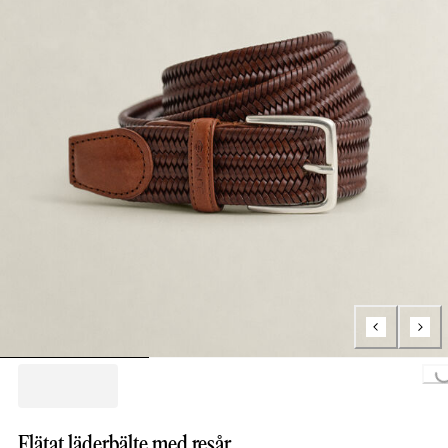
Loading..
Flätat läderbälte med resår