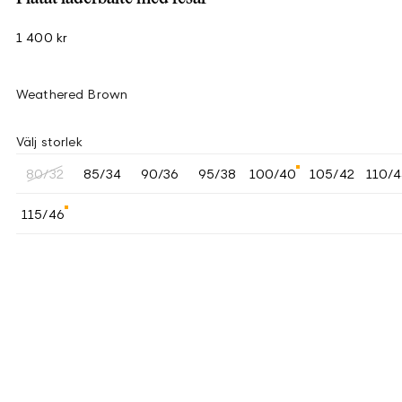
1 400 kr
Weathered Brown
Välj storlek
80/32
85/34
90/36
95/38
100/40
105/42
110/
115/46