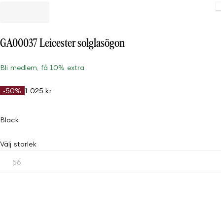
GA00037 Leicester solglasögon
Bli medlem, få 10% extra
-50%
1 025 kr
Black
Välj storlek
56