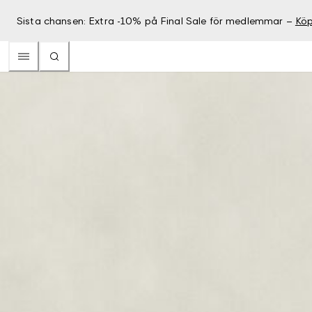
Sista chansen: Extra -10% på Final Sale för medlemmar –
Köp