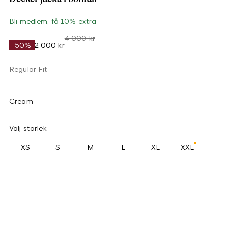
Bli medlem, få 10% extra
4 000 kr
-50%
2 000 kr
Regular Fit
Cream
Välj storlek
XS
S
M
L
XL
XXL