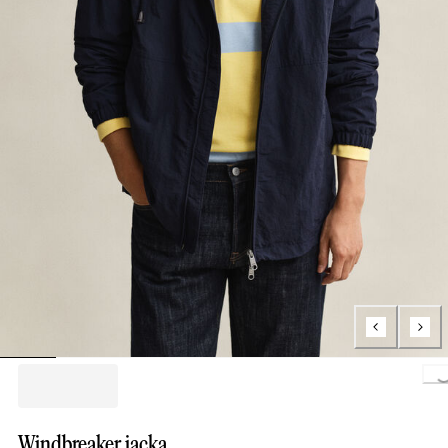
Loa
Windbreaker jacka