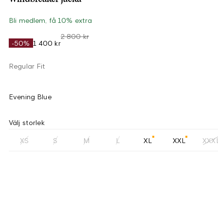
Bli medlem, få 10% extra
2 800 kr
-50%
1 400 kr
Regular Fit
Evening Blue
Välj storlek
XS
S
M
L
XL
XXL
XXX