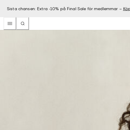
Sista chansen: Extra -10% på Final Sale för medlemmar –
Köp