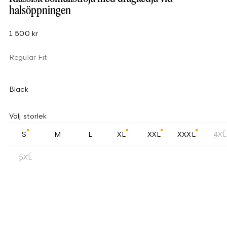
halsöppningen
1 500 kr
Regular Fit
Black
Välj storlek
S
M
L
XL
XXL
XXXL
4XL
5XL