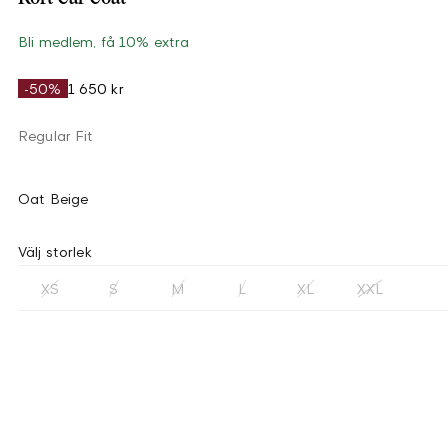
Bli medlem, få 10% extra
-50%
1 650 kr
Regular Fit
Oat Beige
Välj storlek
XS
S
M
L
XL
XXL