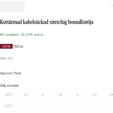
Kortärmad kabelstickad stretchig bomullströja
Bli medlem, få 10% extra
-50%
750 kr
Slim Fit
Apricot Pink
Välj storlek
XXS
XS
S
M
L
XL
X
XXXL