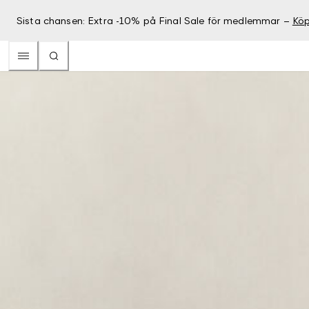
Sista chansen: Extra -10% på Final Sale för medlemmar –
Köp