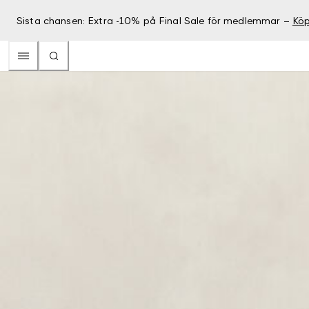
Sista chansen: Extra -10% på Final Sale för medlemmar –
Köp