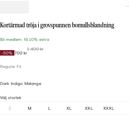
Kortärmad tröja i grovspunnen bomullsblandning
Bli medlem, få 10% extra
1 400 kr
-50%
700 kr
Regular Fit
Dark Indigo Melange
Välj storlek
S
M
L
XL
XXL
XXXL