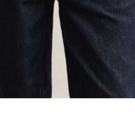
ing...