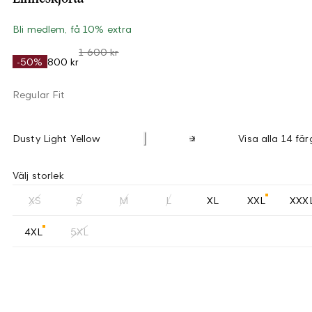
Bli medlem, få 10% extra
1 600 kr
-50%
800 kr
Regular Fit
Dusty Light Yellow
Visa alla 14 fär
Välj storlek
XS
S
M
L
XL
XXL
XXX
4XL
5XL