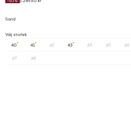
-50%
1 249,50 kr
Sand
Välj storlek
40
41
42
43
44
45
46
47
48