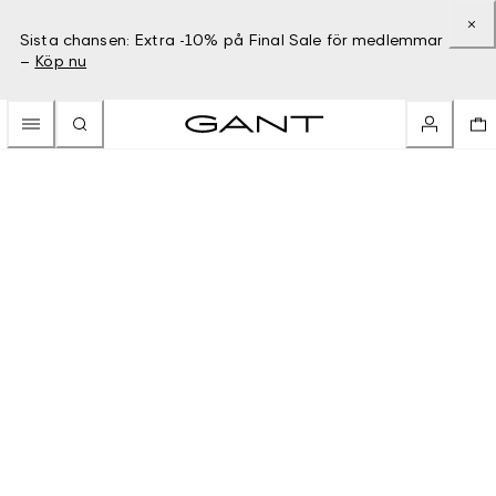
Sista chansen: Extra -10% på Final Sale för medlemmar
–
Köp nu