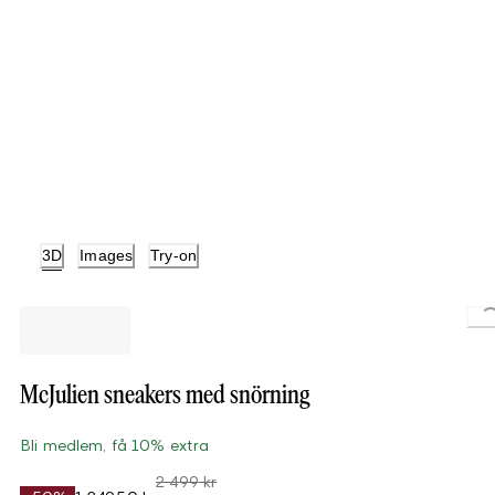
3D
Images
Try-on
Loading.
McJulien sneakers med snörning
Bli medlem, få 10% extra
2 499 kr