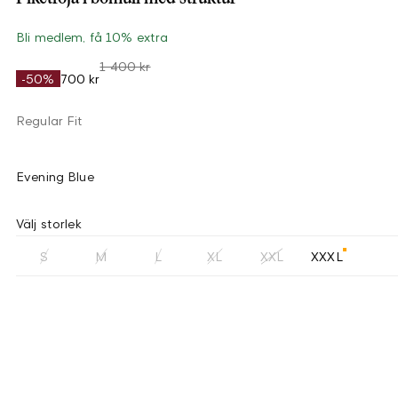
Bli medlem, få 10% extra
1 400 kr
-50%
700 kr
Regular Fit
Evening Blue
Välj storlek
S
M
L
XL
XXL
XXXL