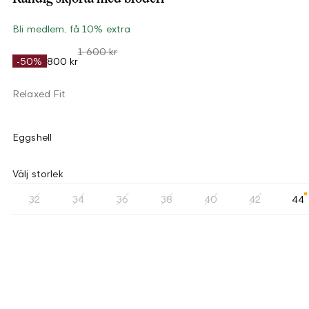
Bli medlem, få 10% extra
1 600 kr
-50%
800 kr
Relaxed Fit
Eggshell
Välj storlek
32
34
36
38
40
42
44