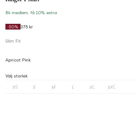
Bli medlem, få 10% extra
-50%
375 kr
Slim Fit
Apricot Pink
Välj storlek
XS
S
M
L
XL
XXL