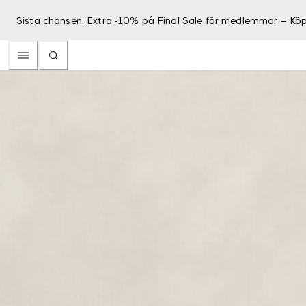
Sista chansen: Extra -10% på Final Sale för medlemmar –
Köp