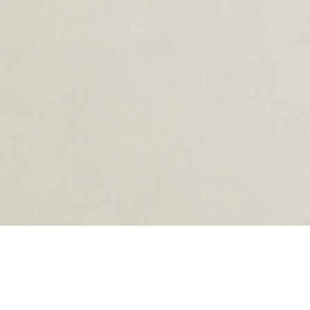
ing...