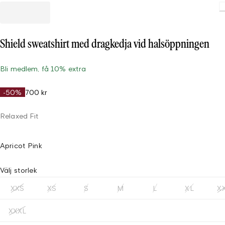
Loading.
Shield sweatshirt med dragkedja vid halsöppningen
Bli medlem, få 10% extra
-50%
700 kr
Relaxed Fit
Apricot Pink
Välj storlek
XXS
XS
S
M
L
XL
X
XXXL