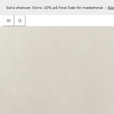
Sista chansen: Extra -10% på Final Sale för medlemmar –
Köp