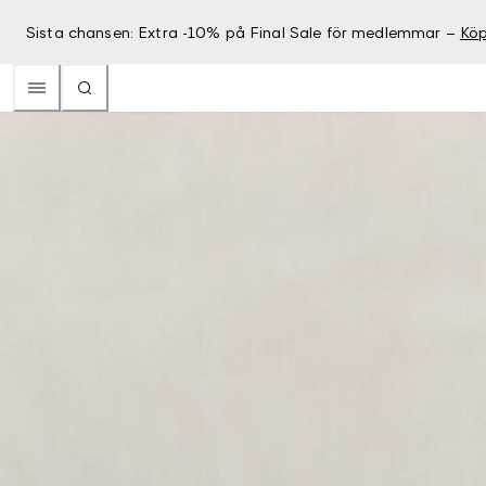
Sista chansen: Extra -10% på Final Sale för medlemmar –
Köp