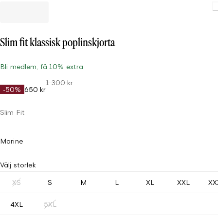
Slim fit klassisk poplinskjorta
Bli medlem, få 10% extra
1 300 kr
-50%
650 kr
Slim Fit
Marine
Välj storlek
XS
S
M
L
XL
XXL
XX
4XL
5XL