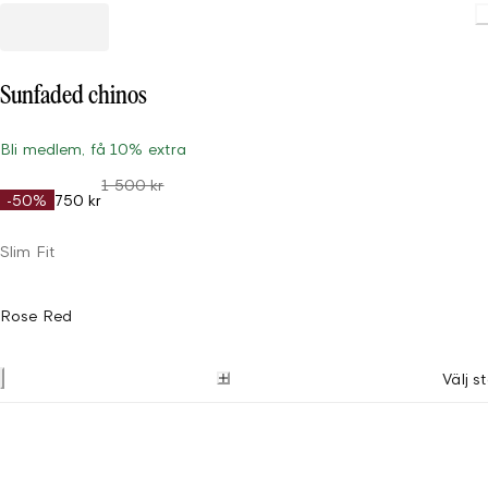
Loading.
Sunfaded chinos
Bli medlem, få 10% extra
1 500 kr
-50%
750 kr
Slim Fit
Rose Red
Välj s