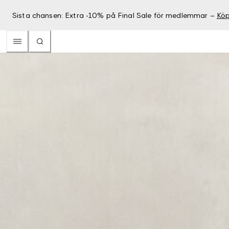
Sista chansen: Extra -10% på Final Sale för medlemmar –
Köp