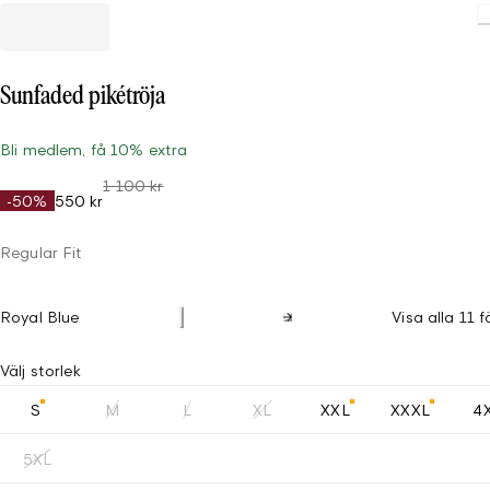
Sunfaded pikétröja
Bli medlem, få 10% extra
1 100 kr
-50%
550 kr
Regular Fit
Royal Blue
Visa alla 11 f
Välj storlek
S
M
L
XL
XXL
XXXL
4
5XL