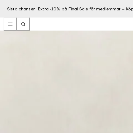
Sista chansen: Extra -10% på Final Sale för medlemmar –
Köp