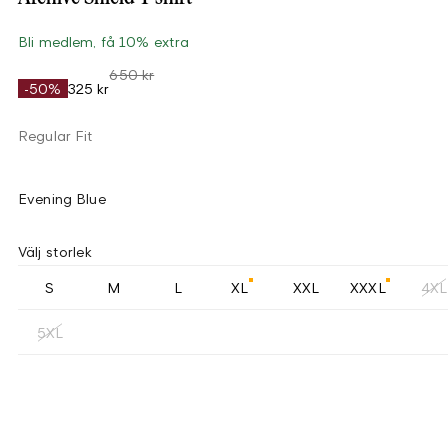
Bli medlem, få 10% extra
650 kr
-50%
325 kr
Regular Fit
Evening Blue
Välj storlek
S
M
L
XL
XXL
XXXL
4XL
5XL