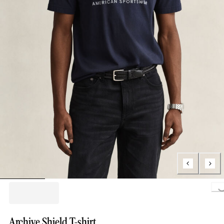
Loa
Archive Shield T-shirt