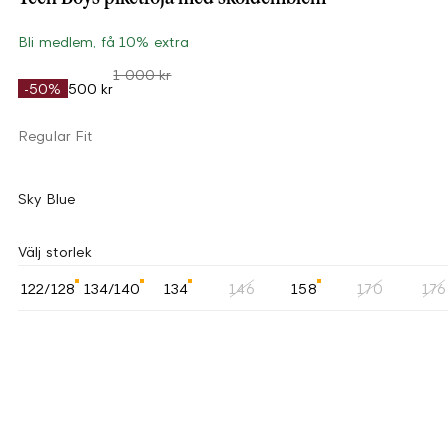
Bli medlem, få 10% extra
1 000 kr
-50%
500 kr
Regular Fit
Sky Blue
Välj storlek
122/128
134/140
134
146
158
170
176