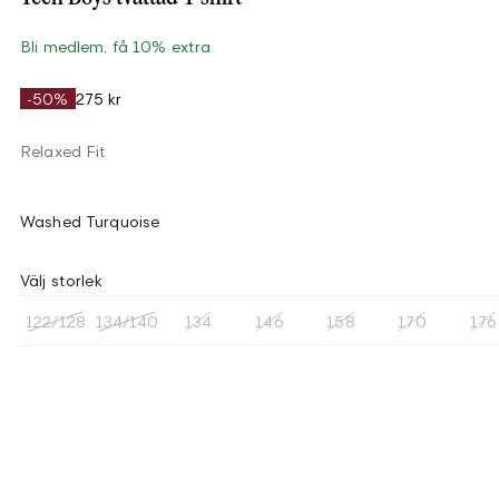
Bli medlem, få 10% extra
-50%
275 kr
Relaxed Fit
Washed Turquoise
Välj storlek
122/128
134/140
134
146
158
170
176