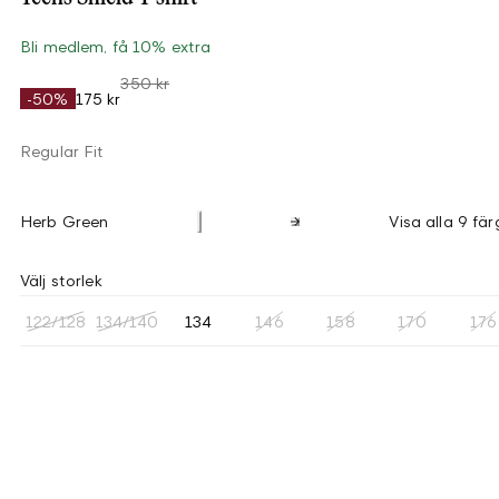
Bli medlem, få 10% extra
350 kr
-50%
175 kr
Regular Fit
Herb Green
Visa alla 9 fär
Välj storlek
122/128
134/140
134
146
158
170
176