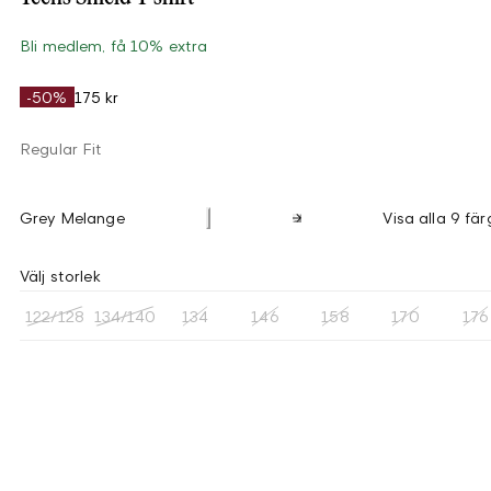
Bli medlem, få 10% extra
-50%
175 kr
Regular Fit
Grey Melange
Visa alla 9 fär
Välj storlek
122/128
134/140
134
146
158
170
176