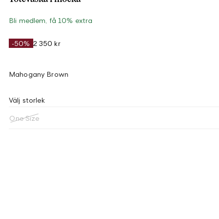
Bli medlem, få 10% extra
-50%
2 350 kr
Mahogany Brown
Välj storlek
One Size