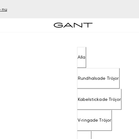
 nu
Alla
Rundhalsade Tröjor
Kabelstickade Tröjor
V-ringade Tröjor