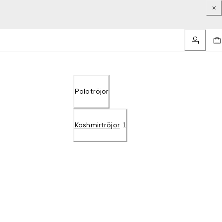
Polotröjor
Kashmirtröjor
1