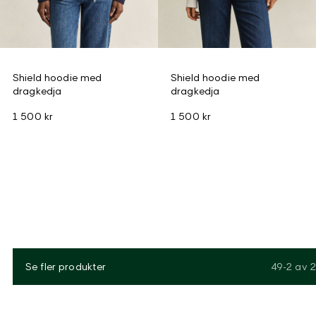
Shield hoodie med
Shield hoodie med
dragkedja
dragkedja
1 500 kr
1 500 kr
Se fler produkter
49-2
av
2