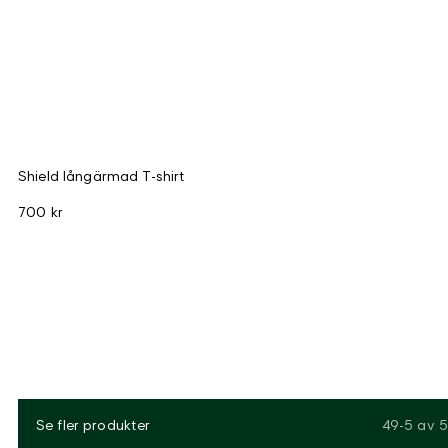
Shield långärmad T-shirt
700 kr
Se fler produkter
49-5
av
5