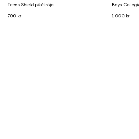
Teens Shield pikétröja
Boys Colleg
700 kr
1 000 kr