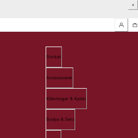
Stickat
Accessoarer
Klänningar & Kjolar
Bodys & Sets