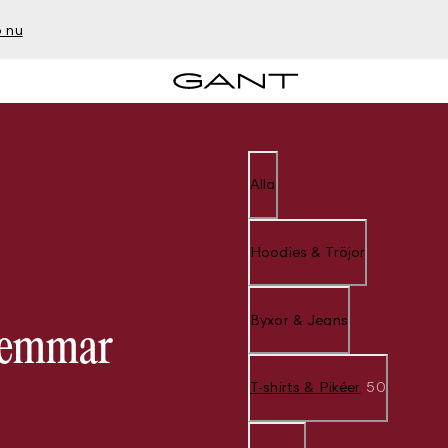
 nu
Alla
Hoodies & Tröjor
Byxor & Jeans
dlemmar
T-shirts & Pikéer
50