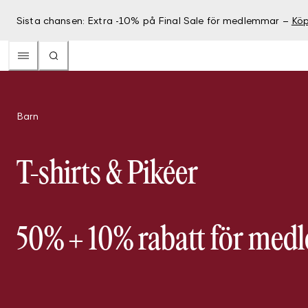
Sista chansen: Extra -10% på Final Sale för medlemmar –
Köp
Barn
T-shirts & Pikéer
50% + 10% rabatt för me