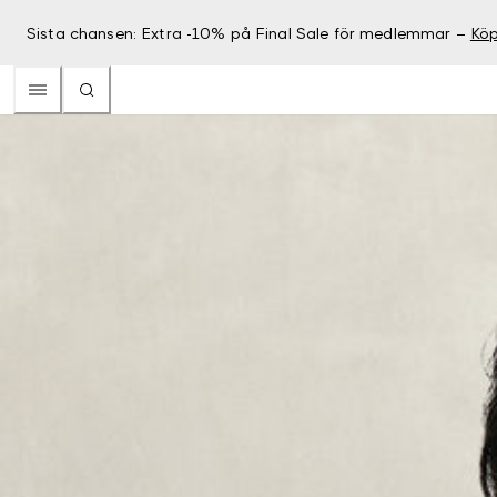
Sista chansen: Extra -10% på Final Sale för medlemmar –
Köp