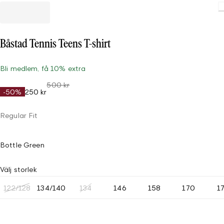
Båstad Tennis Teens T-shirt
Bli medlem, få 10% extra
500 kr
-50%
250 kr
Regular Fit
Bottle Green
Välj storlek
122/128
134/140
134
146
158
170
1