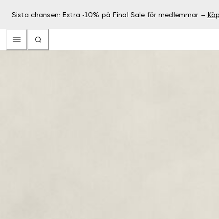
Sista chansen: Extra -10% på Final Sale för medlemmar –
Köp