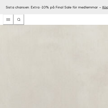
Sista chansen: Extra -10% på Final Sale för medlemmar –
Köp