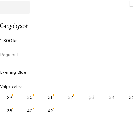
Cargobyxor
1 800 kr
Regular Fit
Evening Blue
Välj storlek
29
30
31
32
33
34
3
38
40
42