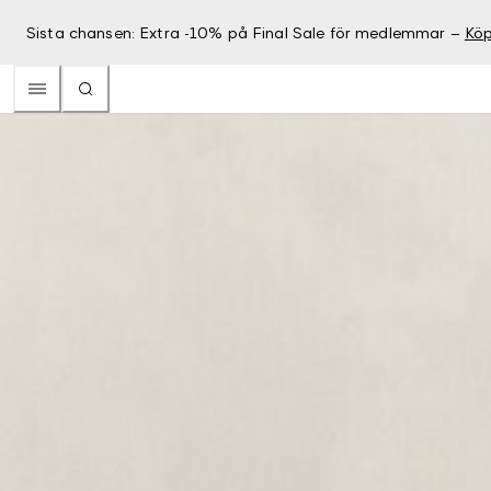
Sista chansen: Extra -10% på Final Sale för medlemmar –
Köp