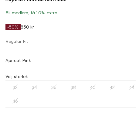
Bli medlem, få 10% extra
-50%
850 kr
Regular Fit
Apricot Pink
Välj storlek
32
34
36
38
40
42
44
46