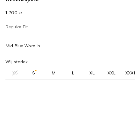
1 700 kr
Regular Fit
Mid Blue Worn In
Välj storlek
XS
S
M
L
XL
XXL
XXX