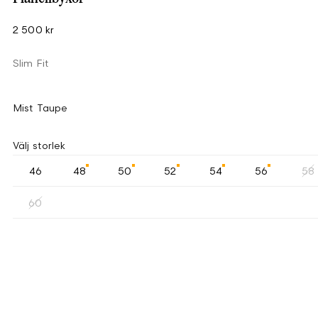
2 500 kr
Slim Fit
Mist Taupe
Välj storlek
46
48
50
52
54
56
58
60