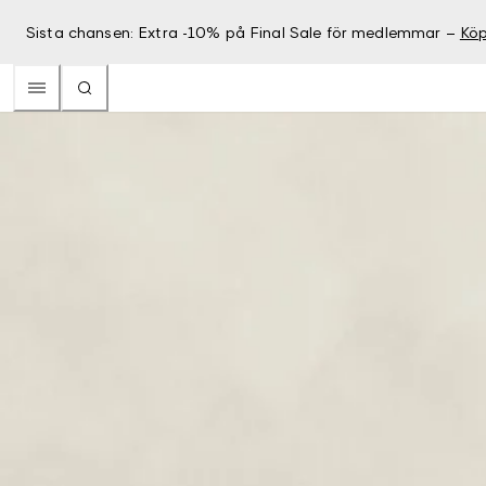
Sista chansen: Extra -10% på Final Sale för medlemmar –
Köp