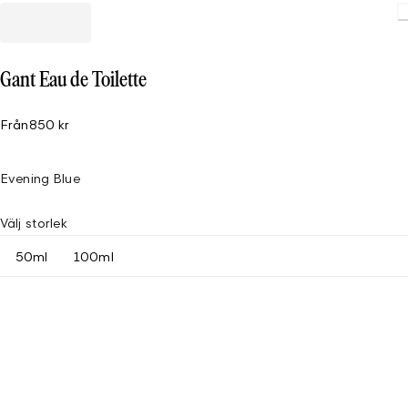
Loading
Gant Eau de Toilette
Från
850 kr
Evening Blue
Välj storlek
50ml
100ml