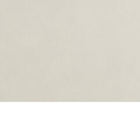
ing...