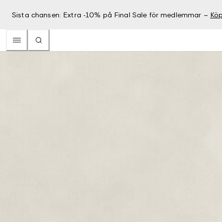
Sista chansen: Extra -10% på Final Sale för medlemmar –
Köp