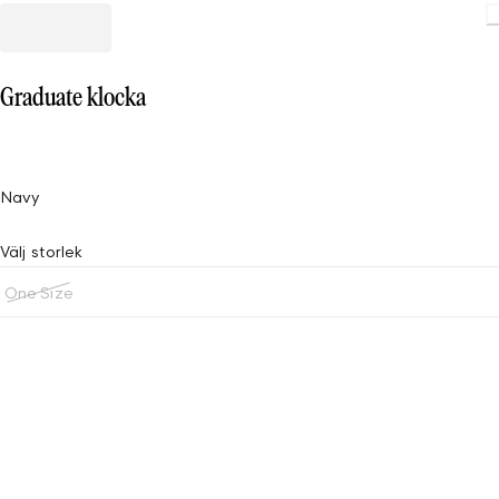
Graduate klocka
Navy
Välj storlek
One Size