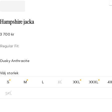
Loading.
Hampshire jacka
3 700 kr
Regular Fit
Dusky Anthracite
Välj storlek
S
M
L
XL
XXL
XXXL
4
5XL