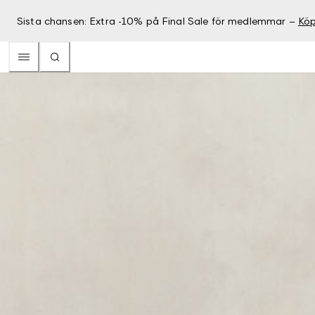
Sista chansen: Extra -10% på Final Sale för medlemmar –
Köp