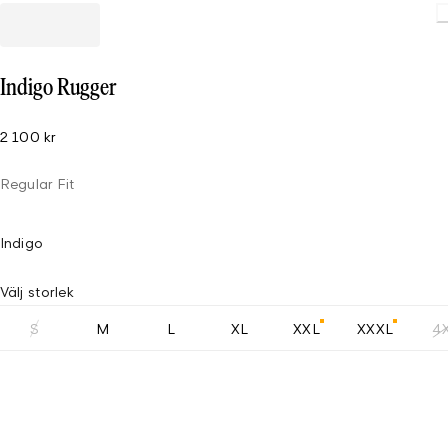
Indigo Rugger
2 100 kr
Regular Fit
Indigo
Välj storlek
S
M
L
XL
XXL
XXXL
4