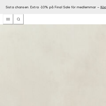
Sista chansen: Extra -10% på Final Sale för medlemmar –
Köp