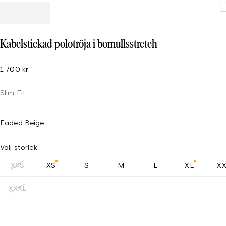
Kabelstickad polotröja i bomullsstretch
1 700 kr
Slim Fit
Faded Beige
Välj storlek
XXS
XS
S
M
L
XL
X
XXXL