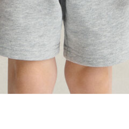
ing...