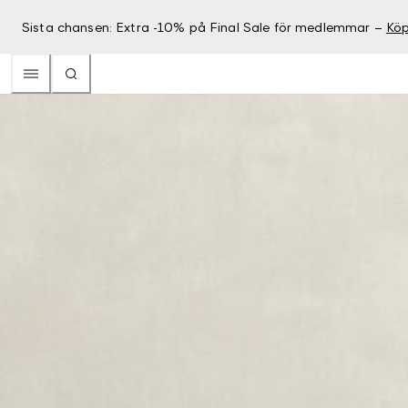
Sista chansen: Extra -10% på Final Sale för medlemmar –
Köp