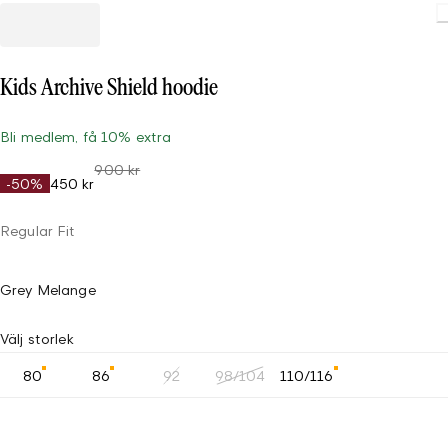
Kids Archive Shield hoodie
Bli medlem, få 10% extra
900 kr
-50%
450 kr
Regular Fit
Grey Melange
Välj storlek
80
86
92
98/104
110/116