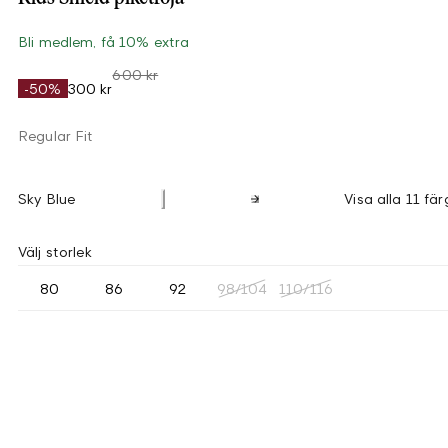
Bli medlem, få 10% extra
600 kr
-50%
300 kr
Regular Fit
Sky Blue
Visa alla 11 fär
Välj storlek
80
86
92
98/104
110/116