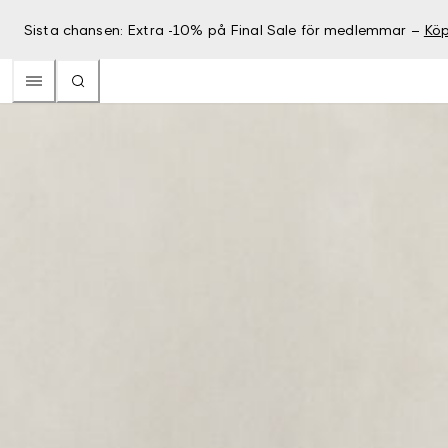
Sista chansen: Extra -10% på Final Sale för medlemmar –
Köp