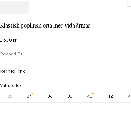
Loading.
Klassisk poplinskjorta med vida ärmar
1 600 kr
Relaxed Fit
Refined Pink
Välj storlek
32
34
36
38
40
42
4