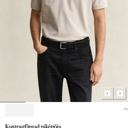
Loading..
Kontrastfärgad pikétröja